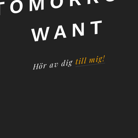
T
till mig!
Hör av dig